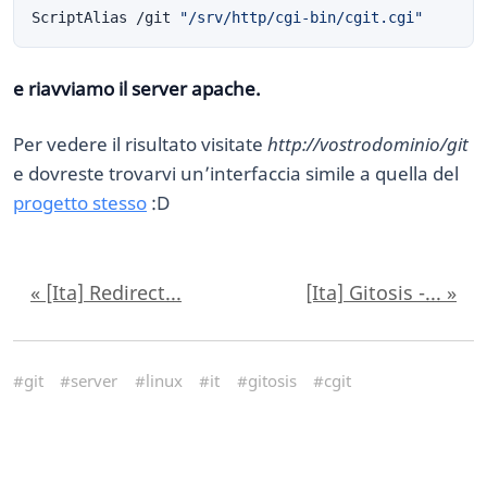
ScriptAlias /git 
"/srv/http/cgi-bin/cgit.cgi"
e riavviamo il server apache.
Per vedere il risultato visitate
http://vostrodominio/git
e dovreste trovarvi un’interfaccia simile a quella del
progetto stesso
:D
« [Ita] Redirect...
[Ita] Gitosis -... »
#git
#server
#linux
#it
#gitosis
#cgit